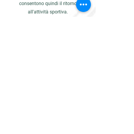
consentono quindi il ritorno
all'attività sportiva.
Sostituzione dell'anca
mininvasiva
Dal 2004 opero con tecniche di chirurgia
mininvasiva dell'anca e dal 2007 con il
metodo AMIS, che mira a ridurre al
minimo i danni ai muscoli e ai tessuti e a
una riabilitazione più rapida.
mano
Le procedure tipiche includono il
rilascio dei legamenti anulari nel dito
a scatto e l'intervento chirurgico per
la sindrome del tunnel carpale.